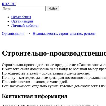
RBZ.RU
Найти
Объявления
Организации
Личный кабинет
Организации
->
Недвижимость, строительство, ремонт
Строительно-производственн
Строительно-производственное предприятие «Салют» занимаетс
В каталоге сайта domaisbrusa.ru вы найдёте большой выбор кр
По количеству этажей – одноэтажные и двухэтажные;
По виду – коттеджи, дачные дома, для постоянного проживания
По особенностям – эконом, с мансардой.
Есть возможность отдельно купить готовые домокомплекты из п
Контактная информация