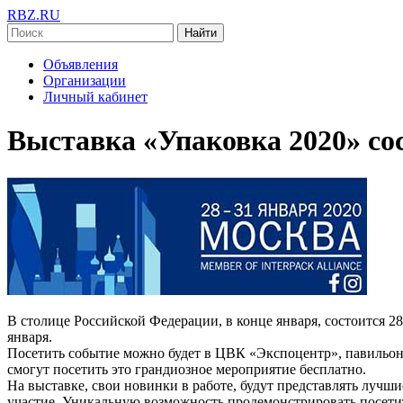
RBZ.RU
Найти
Объявления
Организации
Личный кабинет
Выставка «Упаковка 2020» со
В столице Российской Федерации, в конце января, состоится 2
января.
Посетить событие можно будет в ЦВК «Экспоцентр», павильоне 
смогут посетить это грандиозное мероприятие бесплатно.
На выставке, свои новинки в работе, будут представлять лучш
участие. Уникальную возможность продемонстрировать посе