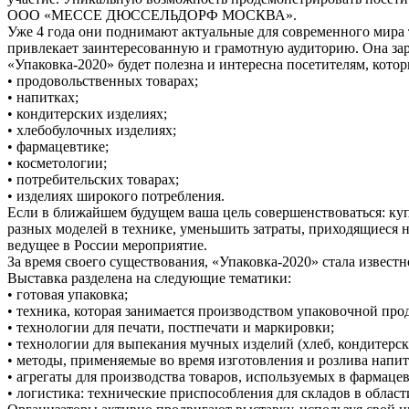
ООО «МЕССЕ ДЮССЕЛЬДОРФ МОСКВА».
Уже 4 года они поднимают актуальные для современного мира 
привлекает заинтересованную и грамотную аудиторию. Она за
«Упаковка-2020» будет полезна и интересна посетителям, кото
• продовольственных товарах;
• напитках;
• кондитерских изделиях;
• хлебобулочных изделиях;
• фармацевтике;
• косметологии;
• потребительских товарах;
• изделиях широкого потребления.
Если в ближайшем будущем ваша цель совершенствоваться: куп
разных моделей в технике, уменьшить затраты, приходящиеся н
ведущее в России мероприятие.
За время своего существования, «Упаковка-2020» стала извест
Выставка разделена на следующие тематики:
• готовая упаковка;
• техника, которая занимается производством упаковочной про
• технологии для печати, постпечати и маркировки;
• технологии для выпекания мучных изделий (хлеб, кондитерск
• методы, применяемые во время изготовления и розлива напит
• агрегаты для производства товаров, используемых в фармаце
• логистика: технические приспособления для складов в област