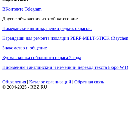
ВКонтакте
Telegram
Другие объявления из этой категории:
Померанские шпицы, щенки редких окрасов.
Карандаши для ремонта изоляции PERP-MELT-STICK (Rayche
Знакомство и общение
Бурма - кошка соболиного окраса 2 года
Письменный английский и немецкий перевод текста Бюро WT
Объявления
|
Каталог организаций
|
Обратная связь
© 2004-2025 - RBZ.RU