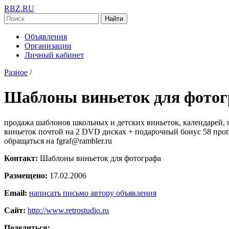
RBZ.RU
Найти
Объявления
Организации
Личный кабинет
Разное
/
Шаблоны виньеток для фото
продажа шаблонов школьных и детских виньеток, календарей, 
виньеток почтой на 2 DVD дисках + подарочный бонус 58 програ
обращаться на fgraf@rambler.ru
Контакт:
Шаблоны виньеток для фотографа
Размещено:
17.02.2006
Email:
написать письмо автору объявления
Сайт:
http://www.retrostudio.ru
Поделиться: