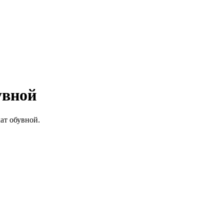
увной
ат обувной.