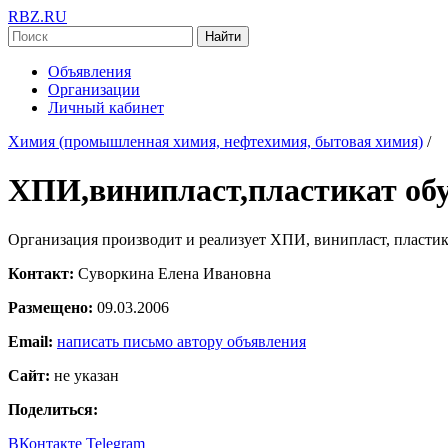
RBZ.RU
Найти
Объявления
Организации
Личный кабинет
Химия (промышленная химия, нефтехимия, бытовая химия)
/
ХПИ,винипласт,пластикат об
Организация производит и реализует ХПИ, винипласт, пластик
Контакт:
Суворкина Елена Ивановна
Размещено:
09.03.2006
Email:
написать письмо автору объявления
Сайт:
не указан
Поделиться:
ВКонтакте
Telegram