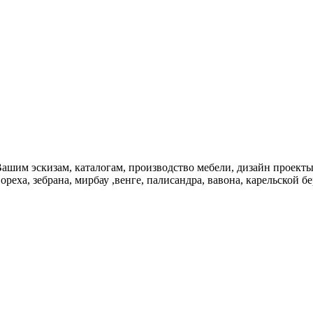
изам, каталогам, производство мебели, дизайн проекты, ар
еха, зебрана, мирбау ,венге, палисандра, вавона, карельской бере