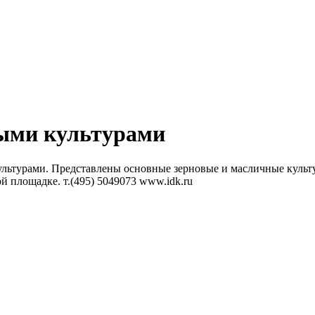
ными культурами
ьтурами. Представлены основные зерновые и масличные культуры:
й площадке. т.(495) 5049073 www.idk.ru