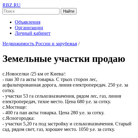
RBZ.RU
Найти
Объявления
Организации
Личный кабинет
Недвижимость России и зарубежья
/
Земельные участки продаю
с.Новоселки /25 км от Киева/:
- паи 30 га акты товарка. С трьох сторон лес,
асфальтированная дорога, линия електропередач. 250 у.е. за
сотку.
- участки 53 га сельхозназначения, рядом лес, газ, линия
електропередач, тихое место. Цена 680 у.е. за сотку.
с.Мостище:
- 400 га паи акты товарка. Цена 280 у.е. за сотку.
с.Ясногородка:
- участки 5,20 га под застройку и сельхозназначения. Старый
сад, рядом свет, газ, хорошее место. 1050 у.е. за сотку.