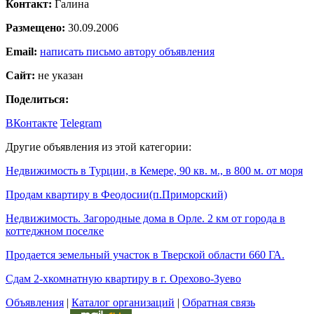
Контакт:
Галина
Размещено:
30.09.2006
Email:
написать письмо автору объявления
Сайт:
не указан
Поделиться:
ВКонтакте
Telegram
Другие объявления из этой категории:
Недвижимость в Турции, в Кемере, 90 кв. м., в 800 м. от моря
Продам квартиру в Феодосии(п.Приморский)
Недвижимость. Загородные дома в Орле. 2 км от города в
коттеджном поселке
Продается земельный участок в Тверской области 660 ГА.
Сдам 2-хкомнатную квартиру в г. Орехово-Зуево
Объявления
|
Каталог организаций
|
Обратная связь