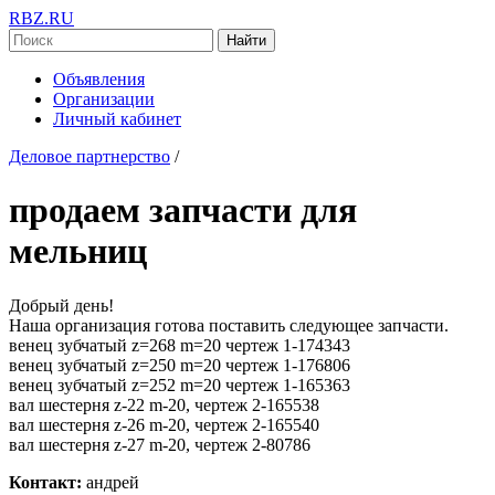
RBZ.RU
Найти
Объявления
Организации
Личный кабинет
Деловое партнерство
/
продаем запчасти для
мельниц
Добрый день!
Наша организация готова поставить следующее запчасти.
венец зубчатый z=268 m=20 чертеж 1-174343
венец зубчатый z=250 m=20 чертеж 1-176806
венец зубчатый z=252 m=20 чертеж 1-165363
вал шестерня z-22 m-20, чертеж 2-165538
вал шестерня z-26 m-20, чертеж 2-165540
вал шестерня z-27 m-20, чертеж 2-80786
Контакт:
андрей