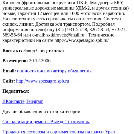
Кировец (фронтальные погрузчики ПК-6, бульдозеры БКУ,
универсальные дорожные машины УДМ-2, и другая техника)
новые, гарантия 12 месяцев или 1000 моточасов наработки.
На всю технику есть сертификаты соответствия. Система
скидок, лизинг. Доставка ж/д транспортом. Подробная
информация по телефону (812) 931-55-58, 326-58-53, +7-921-
569-55-64 или e-mail: sxtkirovets@mail.ru . Технические
характеристики на сайте http://www.spetsagro.spb.ru/
Контакт:
Завод Спецтехники
Размещено:
20.12.2006
Email:
написать письмо автору объявления
Сайт:
http://www.spetsagro.spb.ru
Поделиться:
ВКонтакте
Telegram
Другие объявления из этой категории:
Сигнализации ремонт. Выезд. Техпомощь.
Продаются лесовозы и сортиментовозы на шасси Урал