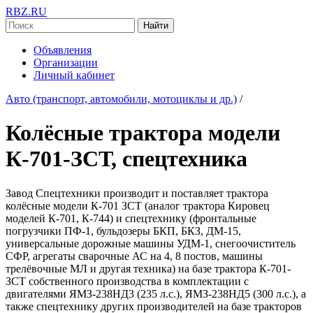
RBZ.RU
Найти
Объявления
Организации
Личный кабинет
Авто (транспорт, автомобили, мотоциклы и др.)
/
Колёсные трактора модели
К-701-ЗСТ, спецтехника
Завод Спецтехники производит и поставляет трактора
колёсные модели К-701 ЗСТ (аналог трактора Кировец
моделей К-701, К-744) и спецтехнику (фронтальные
погрузчики ПФ-1, бульдозеры БКП, БКЗ, ДМ-15,
универсальные дорожные машины УДМ-1, снегоочиститель
СФР, агрегаты сварочные АС на 4, 8 постов, машины
трелёвочные МЛ и другая техника) на базе трактора К-701-
ЗСТ собственного производства в комплектации с
двигателями ЯМЗ-238НД3 (235 л.с.), ЯМЗ-238НД5 (300 л.с.), а
также спецтехнику других производителей на базе тракторов