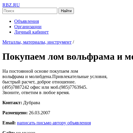
RBZ.RU
Найти
Объявления
Организации
Личный кабинет
Металлы, материалы, инструмент
/
Покупаем лом вольфрама и м
На постоянной основе покупаем лом
вольфрама и молибдена.Привлекательные условия,
быстрый расчет, доброе отношение.
(495)7887242 офис или моб.(985)7763945.
Звоните, ответим в любое время.
Контакт:
Дубрава
Размещено:
26.03.2007
Email:
написать письмо автору объявления
Сайт:
не указан