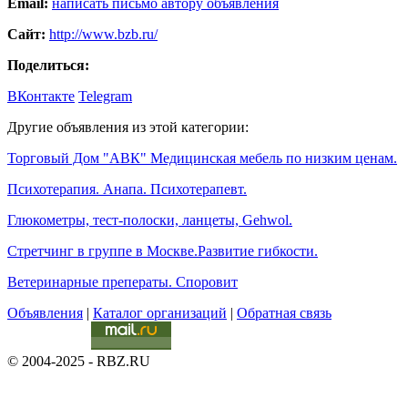
Email:
написать письмо автору объявления
Сайт:
http://www.bzb.ru/
Поделиться:
ВКонтакте
Telegram
Другие объявления из этой категории:
Торговый Дом "АВК" Медицинская мебель по низким ценам.
Психотерапия. Анапа. Психотерапевт.
Глюкометры, тест-полоски, ланцеты, Gehwol.
Стретчинг в группе в Москве.Развитие гибкости.
Ветеринарные преператы. Споровит
Объявления
|
Каталог организаций
|
Обратная связь
© 2004-2025 - RBZ.RU