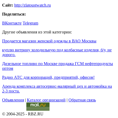
Сайт:
http://zlatoustwatch.ru
Поделиться:
ВКонтакте
Telegram
Другие объявления из этой категории:
Продается магазин женской одежды в ВАО Москвы
куплю витрину холодильную под колбасные изделия, б/у, не
дорого.
Дизельное топливо по Москве продажа ГСМ нефтепродукты
оптом
Радио АТС для корпораций, предприятий, офисов!
Аренда комплекса автосервис-малярный цех и автомойка на
2-3 поста.
Объявления
|
Каталог организаций
|
Обратная связь
© 2004-2025 - RBZ.RU