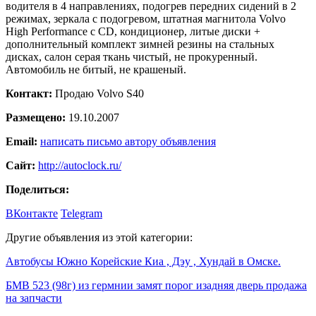
водителя в 4 направлениях, подогрев передних сидений в 2
режимах, зеркала с подогревом, штатная магнитола Volvo
High Performance с CD, кондиционер, литые диски +
дополнительный комплект зимней резины на стальных
дисках, салон серая ткань чистый, не прокуренный.
Автомобиль не битый, не крашеный.
Контакт:
Продаю Volvo S40
Размещено:
19.10.2007
Email:
написать письмо автору объявления
Сайт:
http://autoclock.ru/
Поделиться:
ВКонтакте
Telegram
Другие объявления из этой категории:
Автобусы Южно Корейские Киа , Дэу , Хундай в Омске.
БМВ 523 (98г) из гермнии замят порог изадняя дверь продажа
на запчасти