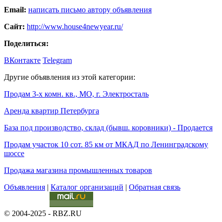
Email:
написать письмо автору объявления
Сайт:
http://www.house4newyear.ru/
Поделиться:
ВКонтакте
Telegram
Другие объявления из этой категории:
Продам 3-х комн. кв., МО, г. Электросталь
Аренда квартир Петербурга
База под производство, склад (бывш. коровники) - Продается
Продам участок 10 сот. 85 км от МКАД по Ленинградскому
шоссе
Продажа магазина промышленных товаров
Объявления
|
Каталог организаций
|
Обратная связь
© 2004-2025 - RBZ.RU