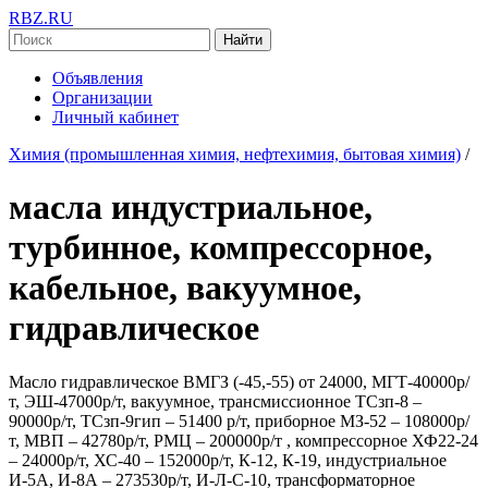
RBZ.RU
Найти
Объявления
Организации
Личный кабинет
Химия (промышленная химия, нефтехимия, бытовая химия)
/
масла индустриальное,
турбинное, компрессорное,
кабельное, вакуумное,
гидравлическое
Масло гидравлическое ВМГЗ (-45,-55) от 24000, МГТ-40000р/
т, ЭШ-47000р/т, вакуумное, трансмиссионное ТСзп-8 –
90000р/т, ТСзп-9гип – 51400 р/т, приборное МЗ-52 – 108000р/
т, МВП – 42780р/т, РМЦ – 200000р/т , компрессорное ХФ22-24
– 24000р/т, ХС-40 – 152000р/т, К-12, К-19, индустриальное
И-5А, И-8А – 273530р/т, И-Л-С-10, трансформаторное