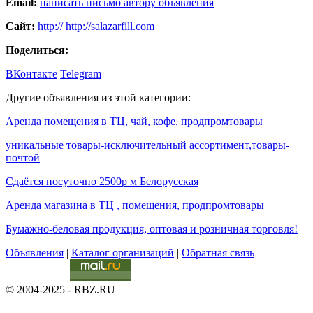
Email:
написать письмо автору объявления
Сайт:
http:// http://salazarfill.com
Поделиться:
ВКонтакте
Telegram
Другие объявления из этой категории:
Аренда помещения в ТЦ, чай, кофе, продпромтовары
уникальные товары-исключительный ассортимент,товары-
почтой
Сдаётся посуточно 2500р м Белорусская
Аренда магазина в ТЦ , помещения, продпромтовары
Бумажно-беловая продукция, оптовая и розничная торговля!
Объявления
|
Каталог организаций
|
Обратная связь
© 2004-2025 - RBZ.RU