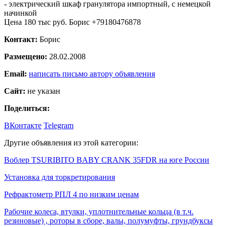
- электрический шкаф гранулятора импортный, с немецкой
начинкой
Цена 180 тыс руб. Борис +79180476878
Контакт:
Борис
Размещено:
28.02.2008
Email:
написать письмо автору объявления
Сайт:
не указан
Поделиться:
ВКонтакте
Telegram
Другие объявления из этой категории:
Воблер TSURIBITO BABY CRANK 35FDR на юге России
Установка для торкретирования
Рефрактометр РПЛ 4 по низким ценам
Рабочие колеса, втулки, уплотнительные кольца (в т.ч.
резиновые) , роторы в сборе, валы, полумуфты, грундбуксы