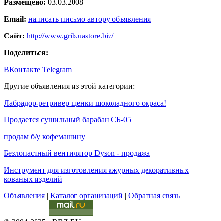
Размещено:
03.03.2008
Email:
написать письмо автору объявления
Сайт:
http://www.grib.uastore.biz/
Поделиться:
ВКонтакте
Telegram
Другие объявления из этой категории:
Лабрадор-ретривер щенки шоколадного окраса!
Продается сушильный барабан СБ-05
продам б/у кофемашину
Безлопастный вентилятор Dyson - продажа
Инструмент для изготовления ажурных декоративных
кованых изделий
Объявления
|
Каталог организаций
|
Обратная связь