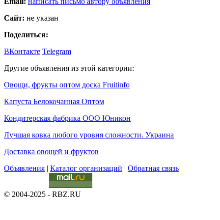
Email:
написать письмо автору объявления
Сайт:
не указан
Поделиться:
ВКонтакте
Telegram
Другие объявления из этой категории:
Овощи, фрукты оптом доска Fruitinfo
Капуста Белокочанная Оптом
Кондитерская фабрика ООО Юникон
Лучшая ковка любого уровня сложности. Украина
Доставка овощей и фруктов
Объявления
|
Каталог организаций
|
Обратная связь
© 2004-2025 - RBZ.RU