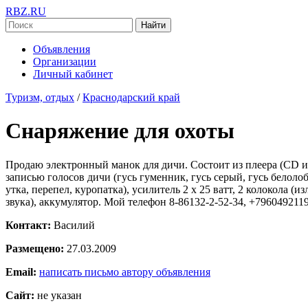
RBZ.RU
Найти
Объявления
Организации
Личный кабинет
Туризм, отдых
/
Краснодарский край
Снаряжение для охоты
Продаю электронный манок для дичи. Состоит из плеера (CD и
записью голосов дичи (гусь гуменник, гусь серый, гусь белоло
утка, перепел, куропатка), усилитель 2 х 25 ватт, 2 колокола (и
звука), аккумулятор. Мой телефон 8-86132-2-52-34, +7960492119
Контакт:
Василий
Размещено:
27.03.2009
Email:
написать письмо автору объявления
Сайт:
не указан