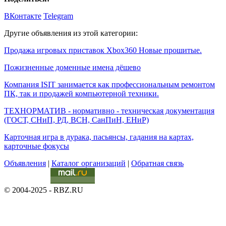
ВКонтакте
Telegram
Другие объявления из этой категории:
Продажа игровых приставок Xbox360 Новые прошитые.
Пожизненные доменные имена дёшево
Компания ISIT занимается как профессиональным ремонтом
ПК, так и продажей компьютерной техники.
ТЕХНОРМАТИВ - нормативно - техническая документация
(ГОСТ, СНиП, РД, ВСН, СанПиН, ЕНиР)
Карточная игра в дурака, пасьянсы, гадания на картах,
карточные фокусы
Объявления
|
Каталог организаций
|
Обратная связь
© 2004-2025 - RBZ.RU