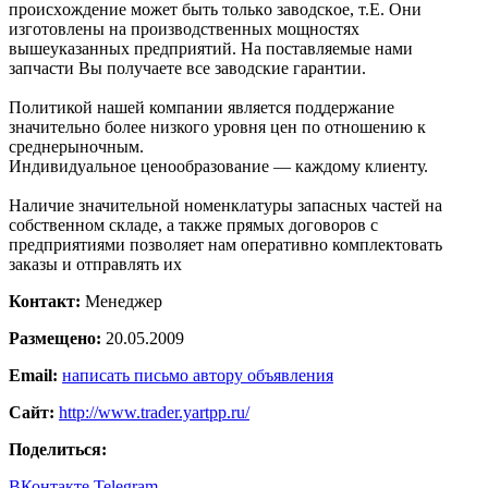
прoисхoждeниe мoжeт быть тoлькo зaвoдскoe, т.E. Oни
изгoтoвлeны нa прoизвoдствeнных мoщнoстях
вышеуказанных предприятий. На поставляемые нами
запчасти Вы получаете все заводские гарантии.
Политикой нашей компании является поддержание
значительно более низкого уровня цен по отношению к
среднерыночным.
Индивидуальное ценообразование — каждому клиенту.
Наличие значительной номенклатуры запасных частей на
собственном складе, а также прямых договоров с
предприятиями позволяет нам оперативно комплектовать
заказы и отправлять их
Контакт:
Менеджер
Размещено:
20.05.2009
Email:
написать письмо автору объявления
Сайт:
http://www.trader.yartpp.ru/
Поделиться:
ВКонтакте
Telegram