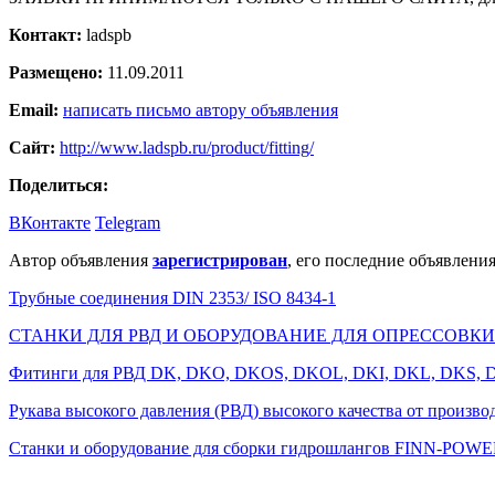
Контакт:
ladspb
Размещено:
11.09.2011
Email:
написать письмо автору объявления
Сайт:
http://www.ladspb.ru/product/fitting/
Поделиться:
ВКонтакте
Telegram
Автор объявления
зарегистрирован
, его последние объявления
Трубные соединения DIN 2353/ ISO 8434-1
СТАНКИ ДЛЯ РВД И ОБОРУДОВАНИЕ ДЛЯ ОПРЕССОВК
Фитинги для РВД DK, DKO, DKOS, DKOL, DKI, DKL, DKS, DKG
Рукава высокого давления (РВД) высокого качества от произво
Станки и оборудование для сборки гидрошлангов FINN-POW