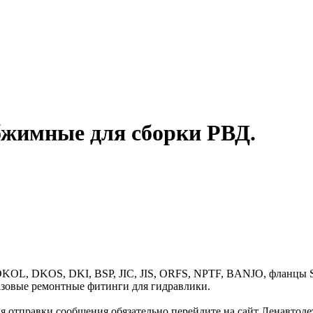
бжимные для сборки РВД.
KOL, DKOS, DKI, BSP, JIC, JIS, ORFS, NPTF, BANJO, фланцы S
азовые ремонтные фитинги для гидравлики.
и сообщения обязательно перейдите на сайт Ленавтодетал