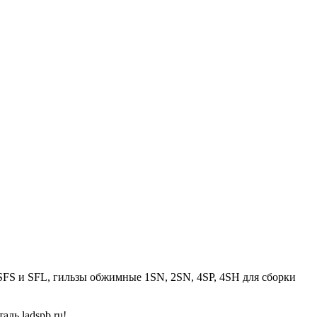
FS и SFL, гильзы обжимные 1SN, 2SN, 4SP, 4SH для сборки
ь ladspb.ru!