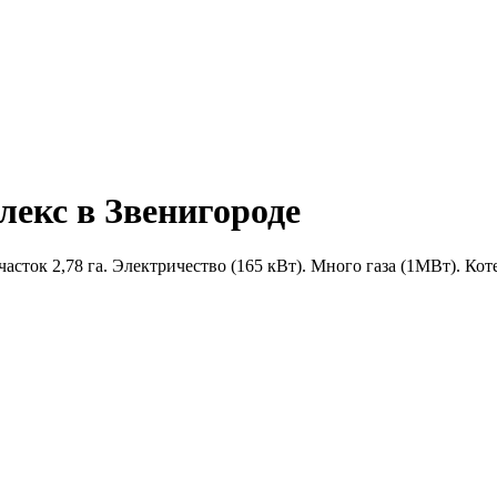
екс в Звенигороде
сток 2,78 га. Электричество (165 кВт). Много газа (1MВт). Коте