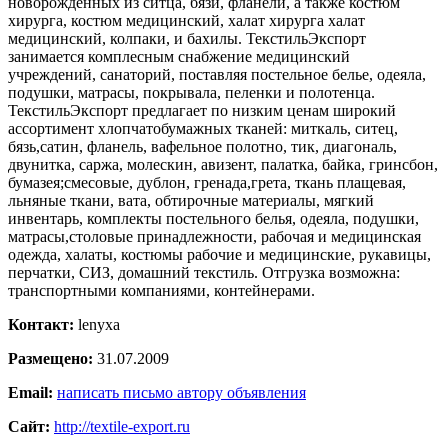
новорожденных из ситца, бязи, фланели, а также костюм
хирурга, костюм медицинский, халат хирурга халат
медицинский, колпаки, и бахилы. ТекстильЭкспорт
занимается комплесным снабжение медицинский
учреждений, санаторий, поставляя постельное белье, одеяла,
подушки, матрасы, покрывала, пеленки и полотенца.
ТекстильЭкспорт предлагает по низким ценам широкий
ассортимент хлопчатобумажных тканей: миткаль, ситец,
бязь,сатин, фланель, вафельное полотно, тик, диагональ,
двунитка, саржа, молескин, авизент, палатка, байка, гринсбон,
бумазея;смесовые, дублон, гренада,грета, ткань плащевая,
льняные ткани, вата, обтирочные материалы, мягкий
инвентарь, комплекты постельного белья, одеяла, подушки,
матрасы,столовые принадлежности, рабочая и медицинская
одежда, халаты, костюмы рабочие и медицинские, рукавицы,
перчатки, СИЗ, домашний текстиль. Отгрузка возможна:
транспортными компаниями, контейнерами.
Контакт:
lenyxa
Размещено:
31.07.2009
Email:
написать письмо автору объявления
Сайт:
http://textile-export.ru