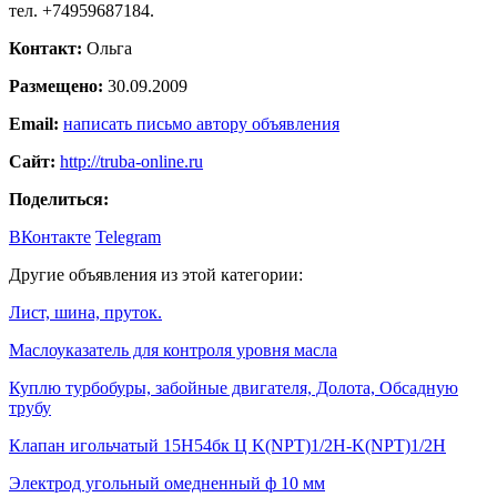
тел. +74959687184.
Контакт:
Ольга
Размещено:
30.09.2009
Email:
написать письмо автору объявления
Сайт:
http://truba-online.ru
Поделиться:
ВКонтакте
Telegram
Другие объявления из этой категории:
Лист, шина, пруток.
Маслоуказатель для контроля уровня масла
Куплю турбобуры, забойные двигателя, Долота, Обсадную
трубу
Клапан игольчатый 15H54бк Ц K(NPT)1/2H-K(NPT)1/2H
Электрод угольный омедненный ф 10 мм