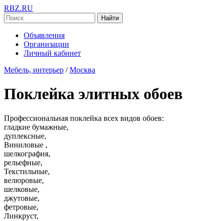
RBZ.RU
Найти
Объявления
Организации
Личный кабинет
Мебель, интерьер
/
Москва
Поклейка элитных обоев
Профессиональная поклейка всех видов обоев:
гладкие бумажные,
дуплексные,
Виниловые ,
шелкография,
рельефные,
Текстильные,
велюровые,
шелковые,
джутовые,
фетровые,
Линкруст,