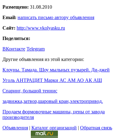
Размещено:
31.08.2010
Email:
написать письмо автору объявления
Сайт:
http://www.vkolyasku.ru
Поделиться:
ВКонтакте
Telegram
Другие объявления из этой категории:
Клоуны. Тамада. Шоу мыльных пузырей. Ди-джей
Уголь АНТРАЦИТ Марки АС АМ АО АК АШ
Спаринг, большой теннис
задвижка,затвор,шаровый кран,электропривод.
Продаем формовочные машины, цены от завода
производителя
Объявления
|
Каталог организаций
|
Обратная связь