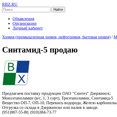
RBZ.RU
Найти
Объявления
Организации
Личный кабинет
Химия (промышленная химия, нефтехимия, бытовая химия)
/
М
Синтамид-5 продаю
Предлагаем поставку продукции ОАО "Синтез" Дзержинск:
Моноэтаноламин (в/с, 1, 3 сорт), Триэтаноламин, Синтамид-5
Вещество ОП-7, ОП-10, Перекись водорода, Железо карбонильно
Отгрузка со склада в Дзержинске или налив в заводе.
(951)907-55-80, (910)384-73-77