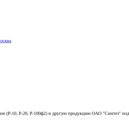
осква
е (Р-10, Р-20, Р-100ф2) и другую продукцию ОАО "Синтез" под 