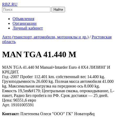
RBZ.RU
Найти
Объявления
Организации
Личный кабинет
Авто (транспорт, автомобили, мотоциклы и др.)
/
Ростовская
область
MAN TGA 41.440 M
MAN TGA 41.440 M Manual+Intarder Euro 4 8X4 ЛИЗИНГ И
КРЕДИТ.
Год -2007 Пробег 112.401 km. собственный вес 14.400 kg.
Грузоподъемность 26.600 kg. Полная масса автомобиля 41.000
kg. Максимальная нагрузка на переднюю ось 8.000 kg.
Емкость 19,5m&#179; Центральная смазка, опрокидывание, L-
пакет, Радио Без пробега по РФ. Срок доставки — 25 дней.
Цена: 96551,6 евро
Арт. 19101005591
Контакт:
Плетенева Олеся "ООО" ГК" Новатор&q