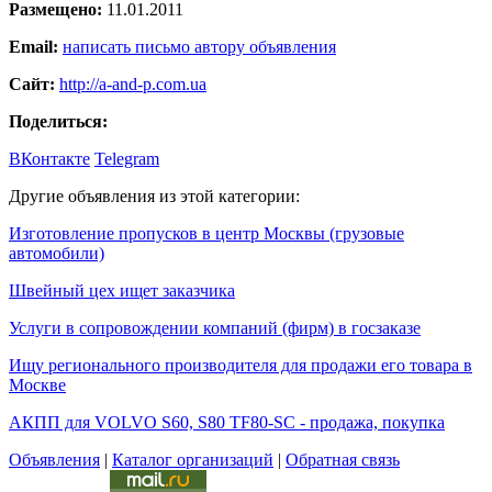
Размещено:
11.01.2011
Email:
написать письмо автору объявления
Сайт:
http://a-and-p.com.ua
Поделиться:
ВКонтакте
Telegram
Другие объявления из этой категории:
Изготовление пропусков в центр Москвы (грузовые
автомобили)
Швейный цех ищет заказчика
Услуги в сопровождении компаний (фирм) в госзаказе
Ищу регионального производителя для продажи его товара в
Москве
АКПП для VOLVO S60, S80 TF80-SC - продажа, покупка
Объявления
|
Каталог организаций
|
Обратная связь