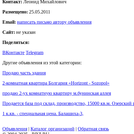
Контакт:
Леонид Михайлович
Размещено:
25.05.2011
Email:
написать письмо автору объявления
Сайт:
не указан
Поделиться:
ВКонтакте
Telegram
Другие объявления из этой категории:
Продаю часть здания
2-комнатная квартира Болгария «Horizont - Sozopol»
продаю 2-ух комнатную квартиру м.бунинская аллея
Продается база под склад, производство, 15000 кв.м. Озерский 
1 к.кв. - специальная цена. Балашиха-3,
Объявления
|
Каталог организаций
|
Обратная связь