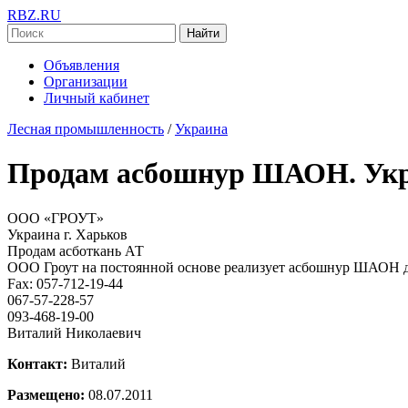
RBZ.RU
Найти
Объявления
Организации
Личный кабинет
Лесная промышленность
/
Украина
Продам асбошнур ШАОН. Ук
ООО «ГРОУТ»
Украина г. Харьков
Продам асботкань АТ
ООО Гроут на постоянной основе реализует асбошнур ШАОН диа
Fax: 057-712-19-44
067-57-228-57
093-468-19-00
Виталий Николаевич
Контакт:
Виталий
Размещено:
08.07.2011