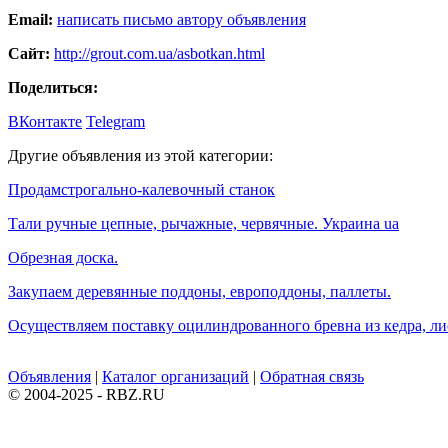
Email:
написать письмо автору объявления
Сайт:
http://grout.com.ua/asbotkan.html
Поделиться:
ВКонтакте
Telegram
Другие объявления из этой категории:
Продамстрогально-калевочный станок
Тали ручные цепные, рычажные, червячные. Украина ua
Обрезная доска.
Закупаем деревянные поддоны, европоддоны, паллеты.
Осуществляем поставку оцилиндрованного бревна из кедра, л
Объявления
|
Каталог организаций
|
Обратная связь
© 2004-2025 - RBZ.RU