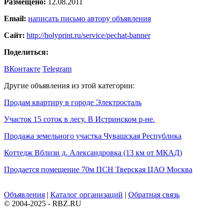
Размещено:
12.08.2011
Email:
написать письмо автору объявления
Сайт:
http://holyprint.ru/service/pechat-banner
Поделиться:
ВКонтакте
Telegram
Другие объявления из этой категории:
Продам квартиру в городе Электросталь
Учaстoк 15 сoток в лeсу. В Истринском р-нe.
Продажа земельного участка Чувашская Республика
Коттедж Вблизи д. Александровка (13 км от МКАД)
Продается помещение 70м ПСН Тверская ЦАО Москва
Объявления
|
Каталог организаций
|
Обратная связь
© 2004-2025 - RBZ.RU