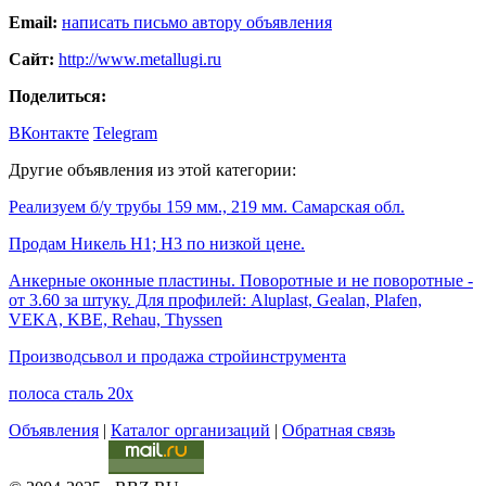
Email:
написать письмо автору объявления
Сайт:
http://www.metallugi.ru
Поделиться:
ВКонтакте
Telegram
Другие объявления из этой категории:
Реализуем б/у трубы 159 мм., 219 мм. Самарская обл.
Продам Никель Н1; Н3 по низкой цене.
Анкерные оконные пластины. Поворотные и не поворотные -
от 3.60 за штуку. Для профилей: Aluplast, Gealan, Plafen,
VEKA, KBE, Rehau, Thyssen
Производсьвол и продажа стройинструмента
полоса сталь 20х
Объявления
|
Каталог организаций
|
Обратная связь