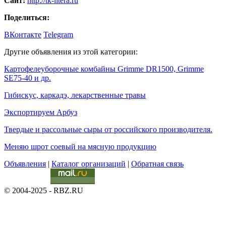
Сайт:
http://tk-litera.ru
Поделиться:
ВКонтакте
Telegram
Другие объявления из этой категории:
Картофелеуборочные комбайны Grimme DR1500, Grimme
SE75-40 и др.
Гибискус, каркадэ, лекарственные травы
Экспортируем Арбуз
Твердые и рассольные сыры от российского производителя.
Меняю шрот соевый на мясную продукцию
Объявления
|
Каталог организаций
|
Обратная связь
© 2004-2025 - RBZ.RU