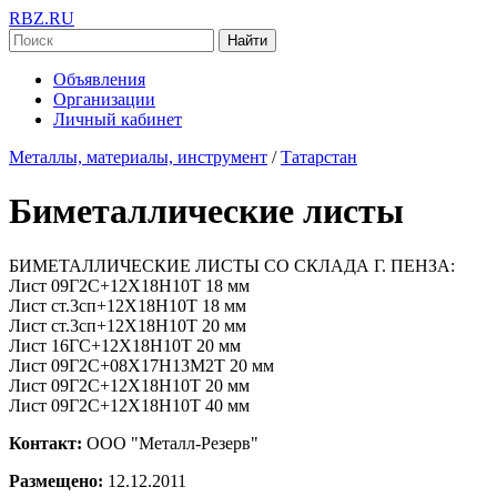
RBZ.RU
Найти
Объявления
Организации
Личный кабинет
Металлы, материалы, инструмент
/
Татарстан
Биметаллические листы
БИМЕТАЛЛИЧЕСКИЕ ЛИСТЫ СО СКЛАДА Г. ПЕНЗА:
Лист 09Г2С+12Х18Н10Т 18 мм
Лист ст.3сп+12Х18Н10Т 18 мм
Лист ст.3сп+12Х18Н10Т 20 мм
Лист 16ГС+12Х18Н10Т 20 мм
Лист 09Г2С+08Х17Н13М2Т 20 мм
Лист 09Г2С+12Х18Н10Т 20 мм
Лист 09Г2С+12Х18Н10Т 40 мм
Контакт:
ООО "Металл-Резерв"
Размещено:
12.12.2011