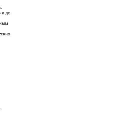
.
ки до
сным
еских
: