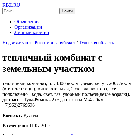
RBZ.RU
Найти
Объявления
Организации
Личный кабинет
Недвижимость России и зарубежья
/
Тульская область
тепличный комбинат с
земельным участком
тепличный комбинат, пл. 13005кв. м. , земельн. уч. 20677кв. м.
(в т.ч. теплицы), миникотельная, 2 склада, контора, все
подключено - вода, свет, газ. удобный подъезд(везде асфальт),
до трассы Тула-Рязань - 2км, до трассы М-4 - 6км.
+7(962)2769696
Контакт:
Рустем
Размещено:
11.07.2012