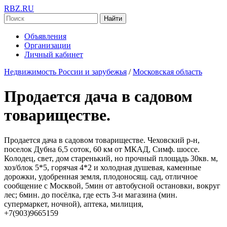
RBZ.RU
Найти
Объявления
Организации
Личный кабинет
Недвижимость России и зарубежья
/
Московская область
Продается дача в садовом
товариществе.
Продается дача в садовом товариществе. Чеховский р-н,
поселок Дубна 6,5 соток, 60 км от МКАД, Симф. шоссе.
Колодец, свет, дом старенький, но прочный площадь 30кв. м,
хоз/блок 5*5, горячая 4*2 и холодная душевая, каменные
дорожки, удобренная земля, плодоносящ. сад, отличное
сообщение с Москвой, 5мин от автобусной остановки, вокруг
лес; 6мин. до посёлка, где есть 3-и магазина (мин.
супермаркет, ночной), аптека, милиция,
+7(903)9665159