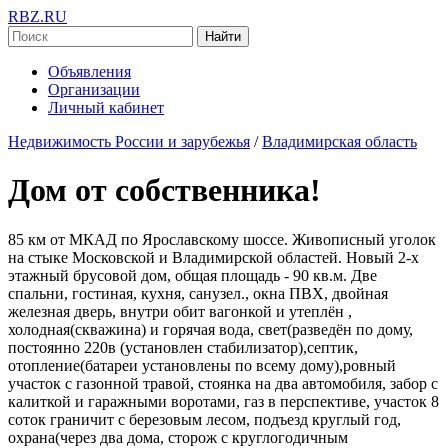
RBZ.RU
Найти
Объявления
Организации
Личный кабинет
Недвижимость России и зарубежья
/
Владимирская область
Дом от собственника!
85 км от МКАД по Ярославскому шоссе. Живописный уголок
на стыке Московской и Владимирской областей. Новый 2-х
этажный брусовой дом, общая площадь - 90 кв.м. Две
спальни, гостиная, кухня, санузел., окна ПВХ, двойная
железная дверь, внутри обит вагонкой и утеплён ,
холодная(скважина) и горячая вода, свет(разведён по дому,
постоянно 220в (установлен стабилизатор),септик,
отопление(батареи установлены по всему дому),ровный
участок с газонной травой, стоянка на два автомобиля, забор с
калиткой и гаражными воротами, газ в перспективе, участок 8
соток граничит с березовым лесом, подъезд круглый год,
охрана(через два дома, сторож с круглогодичным