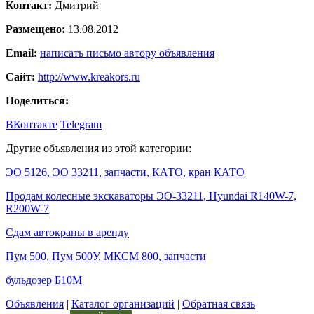
Контакт:
Дмитрий
Размещено:
13.08.2012
Email:
написать письмо автору объявления
Сайт:
http://www.kreakors.ru
Поделиться:
ВКонтакте
Telegram
Другие объявления из этой категории:
ЭО 5126, ЭО 33211, запчасти, КАТО, кран КАТО
Продам колесные экскаваторы ЭО-33211, Hyundai R140W-7,
R200W-7
Сдам автокраны в аренду
Пум 500, Пум 500У, МКСМ 800, запчасти
бульдозер Б10М
Объявления
|
Каталог организаций
|
Обратная связь