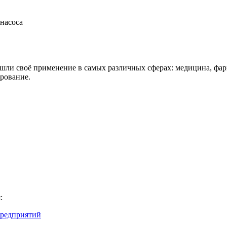
 насоса
шли своё применение в самых различных сферах: медицина, фар
ирование.
:
редприятий