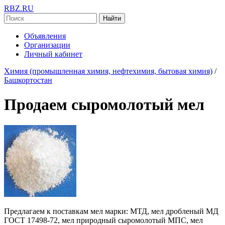
RBZ.RU
Найти
Объявления
Организации
Личный кабинет
Химия (промышленная химия, нефтехимия, бытовая химия)
/
Башкортостан
Продаем сыромолотый мел
Предлагаем к поставкам мел марки: МТД, мел дробленый МД
ГОСТ 17498-72, мел природный сыромолотый МПС, мел