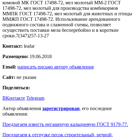
комовой МК ГОСТ 17498-72, мел молотый ММ-2 ГОСТ
17498-72, мел молотый для производства комбикормов
ММПК ГОСТ 17498-72, мел молотый для животных и птицы
ММЖП ГОСТ 17498-72. Использование арендованного
подвижного состава и слаженной схемы, позволяет
осуществить поставки мела бесперебойно и в короткие
сроки.7(347)257-13-27
Контакт:
leafar
Размещено:
19.06.2018
Email:
написать письмо автору объявления
Сайт:
не указан
Поделиться:
ВКонтакте
Telegram
Автор объявления
зарегистрирован
, его последние
объявления:
Предлагаем известь негашеную кальциевую ГОСТ 9179-77.
Предлагаем к отгрузке песок строительный, речной,