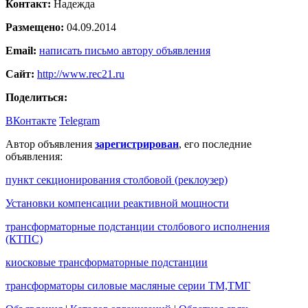
Контакт:
Надежда
Размещено:
04.09.2014
Email:
написать письмо автору объявления
Сайт:
http://www.rec21.ru
Поделиться:
ВКонтакте
Telegram
Автор объявления
зарегистрирован
, его последние
объявления:
пункт секционирования столбовой (реклоузер)
Установки компенсации реактивной мощности
трансформаторные подстанции столбового исполнения
(КТПС)
киосковые трансформаторные подстанции
трансформаторы силовые масляные серии ТМ,ТМГ