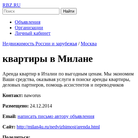
RBZ.RU
Найти
Объявления
Организации
Личный кабинет
Недвижимость России и зарубежья
/
Москва
квартиры в Милане
Аренда квартир в Италии по выгодным ценам. Мы экономим
Ваши средства, оказывая услуги в поиске аренды квартиры,
деловых партнеров, помощь ассистентов и переводчиков
Контакт:
naworus
Размещено:
24.12.2014
Email:
написать письмо автору объявления
Сайт:
http://milan4u.ru/nedvizhimost/arenda.html
Поделиться: