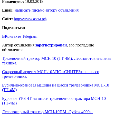
Размещено:
19.03.2018
Email:
написать письмо автору объявления
Сайт:
http://www.азсм.рф
Поделиться:
ВКонтакте
Telegram
Автор объявления
зарегистрирован
, его последние
объявления:
Трелевочный трактор МСН-10 (ТТ-4М). Лесозаготовительная
техника.
Сварочный агрегат МСН-10АПС «СИНТЕЗ» на шасси
трелевочника.
Бурильно-крановая машина на шасси трелевочника МСН-10
(ТТ-4М)
Буровые УРБ-4Т на шасси трелевочного трактора МСН-10
(ТТ-4М)
Лесопожарный трактор МСН-10ПМ «Рубеж 4000».