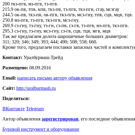
200 ткз-пгв, мз-пгв, тз-пгв.
215.9 ок-пв, тпв, кпв, ткз-пв, тз-пгв, ткз-пгв, сгау, мсзгау
244.5 ок-пв, ткз-пв, ок-пгв, ткз-пгв, мсз-гну, тпв, сцв, мцв, тцв.
250.8 мз-пгв, тз-пгв, ткз-пгв, мсз-гну.
269.9 сз-гну, тз-гну, тз-гн, сз-пв, сз-гв, тз-пгв, мз-пгв, ткз-пгв.
295.3 сз-гну, тз-гну, мсз-гну, сз-гв, сцв, тцв, мгв, мцв
Так же предлагаем долота шарошечные больших диаметров:
311; 320; 346; 349; 393; 444; 490; 508; 558; 660.
Кроме того, предлагаем поставки запасных частей и комплект
Контакт:
Уралбурмаш-Трейд
Размещено:
08.09.2016
Email:
написать письмо автору объявления
Сайт:
http://uralburmash.ru
Поделиться:
ВКонтакте
Telegram
Автор объявления
зарегистрирован
, его последние объявления
Буровой инструмент и оборудование