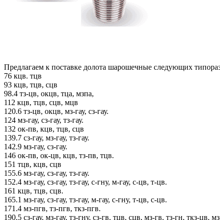
Предлагаем к поставке долота шарошечные следующих типора
76 кцв. тцв
93 кцв, тцв, сцв
98.4 тз-цв, окцв, тца, мзпа,
112 кцв, тцв, сцв, мцв
120.6 тз-цв, окцв, мз-гау, сз-гау.
124 мз-гау, сз-гау, тз-гау.
132 ок-пв, кцв, тцв, сцв
139.7 сз-гау, мз-гау, тз-гау.
142.9 мз-гау, сз-гау.
146 ок-пв, ок-цв, кцв, тз-пв, тцв.
151 тцв, кцв, сцв
155.6 мз-гау, сз-гау, тз-гау.
152.4 мз-гау, сз-гау, тз-гау, с-гну, м-гау, с-цв, т-цв.
161 кцв, тцв, сцв.
165.1 мз-гау, сз-гау, тз-гау, м-гау, с-гну, т-цв, с-цв.
171.4 мз-пгв, тз-пгв, ткз-пгв.
190.5 сз-гау, мз-гау, тз-гну, сз-гв, тцв, сцв, мз-гв, тз-гн, ткз-цв, м