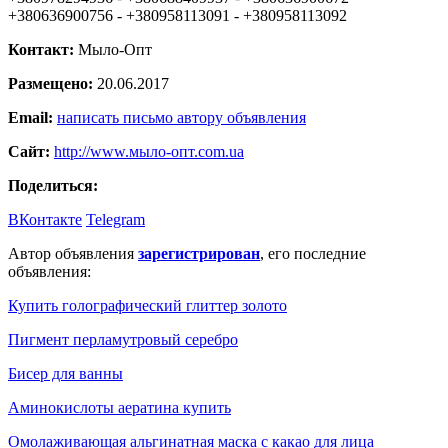
+380636900756 - +380958113091 - +380958113092
Контакт:
Мыло-Опт
Размещено:
20.06.2017
Email:
написать письмо автору объявления
Сайт:
http://www.мыло-опт.com.ua
Поделиться:
ВКонтакте
Telegram
Автор объявления
зарегистрирован
, его последние
объявления:
Купить голографический глиттер золото
Пигмент перламутровый серебро
Бисер для ванны
Аминокислоты аератина купить
Омолаживающая альгинатная маска с какао для лица