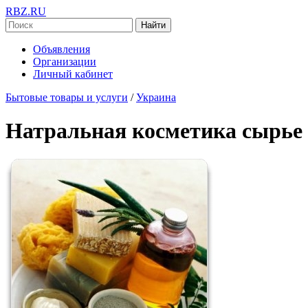
RBZ.RU
Найти
Объявления
Организации
Личный кабинет
Бытовые товары и услуги
/
Украина
Натральная косметика сырье