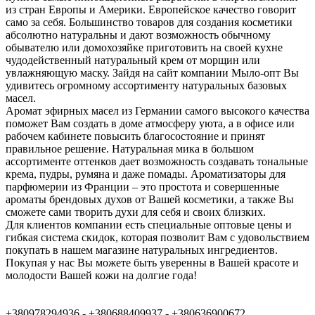
из стран Европы и Америки. Европейское качество говорит
само за себя. Большинство товаров для создания косметики
абсолютно натуральны и дают возможность обычному
обывателю или домохозяйке приготовить на своей кухне
чудодейственный натуральный крем от морщин или
увлажняющую маску. Зайдя на сайт компании Мыло-опт Вы
удивитесь огромному ассортименту натуральных базовых
масел.
Аромат эфирных масел из Германии самого высокого качества
поможет Вам создать в доме атмосферу уюта, а в офисе или
рабочем кабинете повысить благосостояние и принят
правильное решение. Натуральная мика в большом
ассортименте оттенков дает возможность создавать тональные
крема, пудры, румяна и даже помады. Ароматизаторы для
парфюмерии из Франции – это простота и совершенные
ароматы брендовых духов от Вашей косметики, а также Вы
сможете сами творить духи для себя и своих близких.
Для клиентов компании есть специальные оптовые цены и
гибкая система скидок, которая позволит Вам с удовольствием
покупать в нашем магазине натуральных ингредиентов.
Покупая у нас Вы можете быть уверенны в Вашей красоте и
молодости Вашей кожи на долгие года!
+380978294936 - +380688409937 - +380636900672