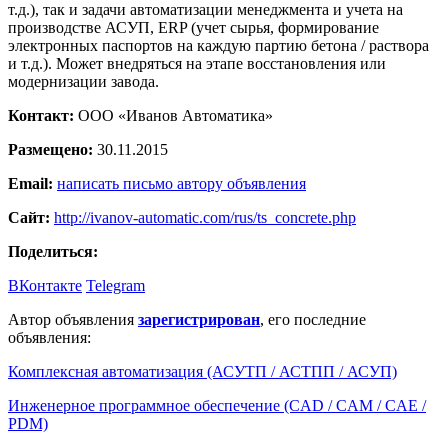
т.д.), так и задачи автоматизации менеджмента и учета на
производстве АСУП, ERP (учет сырья, формирование
электронных паспортов на каждую партию бетона / раствора
и т.д.). Может внедряться на этапе восстановления или
модернизации завода.
Контакт:
ООО «Иванов Автоматика»
Размещено:
30.11.2015
Email:
написать письмо автору объявления
Сайт:
http://ivanov-automatic.com/rus/ts_concrete.php
Поделиться:
ВКонтакте
Telegram
Автор объявления
зарегистрирован
, его последние
объявления:
Комплексная автоматизация (АСУТП / АСТПП / АСУП)
Инженерное программное обеспечение (CAD / CAM / CAE /
PDM)